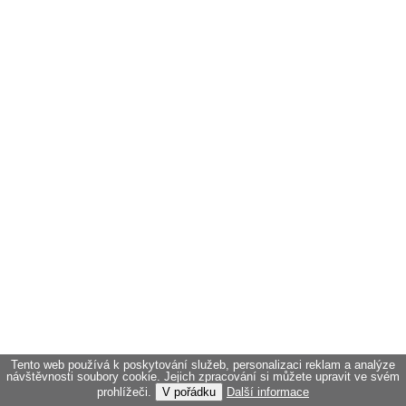
Tento web používá k poskytování služeb, personalizaci reklam a analýze
návštěvnosti soubory cookie. Jejich zpracování si můžete upravit ve svém
prohlížeči.
V pořádku
Další informace