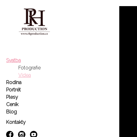
Svatba
Fotografie
Videa
Rodina
Portrét
Plesy
Ceník
Blog
Kontakty